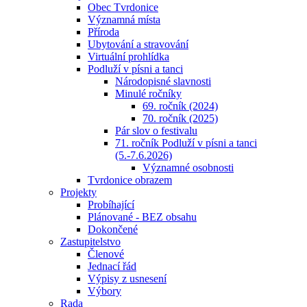
Obec Tvrdonice
Významná místa
Příroda
Ubytování a stravování
Virtuální prohlídka
Podluží v písni a tanci
Národopisné slavnosti
Minulé ročníky
69. ročník (2024)
70. ročník (2025)
Pár slov o festivalu
71. ročník Podluží v písni a tanci
(5.-7.6.2026)
Významné osobnosti
Tvrdonice obrazem
Projekty
Probíhající
Plánované - BEZ obsahu
Dokončené
Zastupitelstvo
Členové
Jednací řád
Výpisy z usnesení
Výbory
Rada