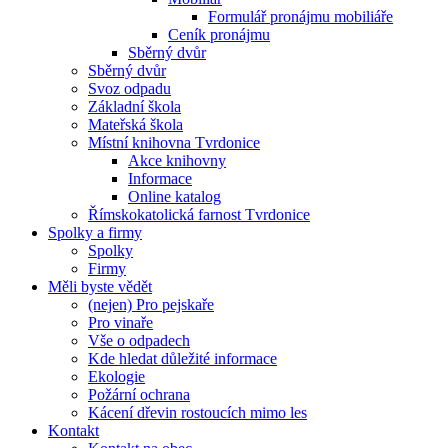
Formulář pronájmu mobiliáře
Ceník pronájmu
Sběrný dvůr
Sběrný dvůr
Svoz odpadu
Základní škola
Mateřská škola
Místní knihovna Tvrdonice
Akce knihovny
Informace
Online katalog
Římskokatolická farnost Tvrdonice
Spolky a firmy
Spolky
Firmy
Měli byste vědět
(nejen) Pro pejskaře
Pro vinaře
Vše o odpadech
Kde hledat důležité informace
Ekologie
Požární ochrana
Kácení dřevin rostoucích mimo les
Kontakt