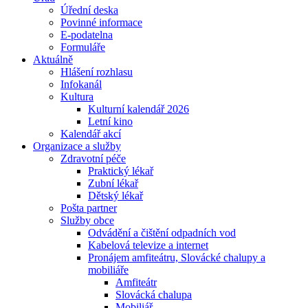
Úřední deska
Povinné informace
E-podatelna
Formuláře
Aktuálně
Hlášení rozhlasu
Infokanál
Kultura
Kulturní kalendář 2026
Letní kino
Kalendář akcí
Organizace a služby
Zdravotní péče
Praktický lékař
Zubní lékař
Dětský lékař
Pošta partner
Služby obce
Odvádění a čištění odpadních vod
Kabelová televize a internet
Pronájem amfiteátru, Slovácké chalupy a
mobiliáře
Amfiteátr
Slovácká chalupa
Mobiliář