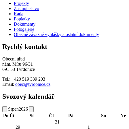
Projekty
Zastupitelstvo
Rada
Poplatky
Dokumenty
Fotogalerie
Obecně závazné vyhlášky a ostatní dokumenty
Rychlý kontakt
Obecní úřad
nám. Míru 96/31
691 53 Tvrdonice
Tel.: +420 519 339 203
Email:
obec@tvrdonice.cz
Svozový kalendář
Srpen
2026
Po
Út
St
Čt
Pá
So
Ne
31
29
1