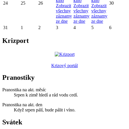
kino
kino
kino
24
25
26
30
Zobrazit
Zobrazit
Zobrazit
všechny
všechny
všechny
záznamy
záznamy
záznamy
ze dne
ze dne
ze dne
31
1
2
3
4
5
6
Krizport
Krizový portál
Pranostiky
Pranostika na akt. měsíc
Srpen k zimě hledí a rád vodu cedí.
Pranostika na akt. den
Když srpen pálí, bude pálit i víno.
Svátek