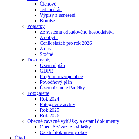
Členové
Jednací řád
Výpisy z usnesení
Komise
Poplatky
Ze systému odpadového hospodářství
Z pobytu
Ceník služeb pro rok 2026
Za psa
Stočné
Dokumenty
Územní plán
GDPR
Program rozvoje obce
Povodňový plán
Územní studie Padělky
Fotogalerie
Rok 2024
Fotogalerie archiv
Rok 2025
Rok 2026
Obecně závazné vyhlášky a ostatní dokumenty
Obecně závazné vyhlášky
Ostatní dokumenty obce
Úřad