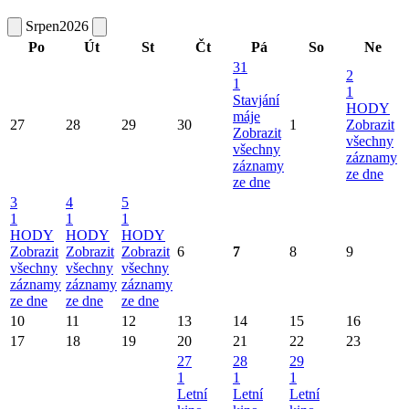
Srpen
2026
Po
Út
St
Čt
Pá
So
Ne
31
2
1
1
Stavjání
HODY
máje
27
28
29
30
1
Zobrazit
Zobrazit
všechny
všechny
záznamy
záznamy
ze dne
ze dne
3
4
5
1
1
1
HODY
HODY
HODY
Zobrazit
Zobrazit
Zobrazit
6
7
8
9
všechny
všechny
všechny
záznamy
záznamy
záznamy
ze dne
ze dne
ze dne
10
11
12
13
14
15
16
17
18
19
20
21
22
23
27
28
29
1
1
1
Letní
Letní
Letní