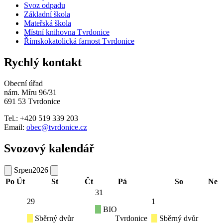
Svoz odpadu
Základní škola
Mateřská škola
Místní knihovna Tvrdonice
Římskokatolická farnost Tvrdonice
Rychlý kontakt
Obecní úřad
nám. Míru 96/31
691 53 Tvrdonice
Tel.: +420 519 339 203
Email:
obec@tvrdonice.cz
Svozový kalendář
Srpen
2026
Po
Út
St
Čt
Pá
So
Ne
31
29
1
BIO
Sběrný dvůr
Tvrdonice
Sběrný dvůr