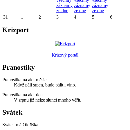
všechny
všechny
všechny
záznamy
záznamy
záznamy
ze dne
ze dne
ze dne
31
1
2
3
4
5
6
Krizport
Krizový portál
Pranostiky
Pranostika na akt. měsíc
Když pálí srpen, bude pálit i víno.
Pranostika na akt. den
V srpnu již nelze slunci mnoho věřit.
Svátek
Svátek má
Oldřiška