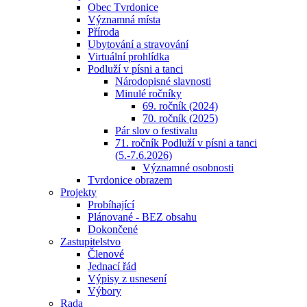
Obec Tvrdonice
Významná místa
Příroda
Ubytování a stravování
Virtuální prohlídka
Podluží v písni a tanci
Národopisné slavnosti
Minulé ročníky
69. ročník (2024)
70. ročník (2025)
Pár slov o festivalu
71. ročník Podluží v písni a tanci
(5.-7.6.2026)
Významné osobnosti
Tvrdonice obrazem
Projekty
Probíhající
Plánované - BEZ obsahu
Dokončené
Zastupitelstvo
Členové
Jednací řád
Výpisy z usnesení
Výbory
Rada