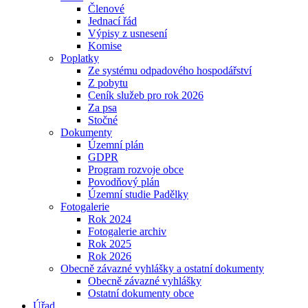
Členové
Jednací řád
Výpisy z usnesení
Komise
Poplatky
Ze systému odpadového hospodářství
Z pobytu
Ceník služeb pro rok 2026
Za psa
Stočné
Dokumenty
Územní plán
GDPR
Program rozvoje obce
Povodňový plán
Územní studie Padělky
Fotogalerie
Rok 2024
Fotogalerie archiv
Rok 2025
Rok 2026
Obecně závazné vyhlášky a ostatní dokumenty
Obecně závazné vyhlášky
Ostatní dokumenty obce
Úřad