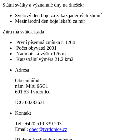
Státní svátky a významné dny na dnešek:
Světový den boje za zákaz jaderných zbraní
Mezinárodní den boje lékařů za mír
Zítra má svátek
Lada
První písemná zmínka r. 1264
Počet obyvatel 2001
Nadmořská výška 176 m
Katastrální výměra 21,2 km2
Adresa
Obecní úřad
nám. Míru 96/31
691 53 Tvrdonice
IČO 00283631
Kontakt
Tel.: +420 519 339 203
Email:
obec@tvrdonice.cz
ID datové schránky: iugbave