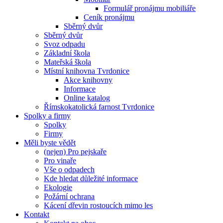
Formulář pronájmu mobiliáře
Ceník pronájmu
Sběrný dvůr
Sběrný dvůr
Svoz odpadu
Základní škola
Mateřská škola
Místní knihovna Tvrdonice
Akce knihovny
Informace
Online katalog
Římskokatolická farnost Tvrdonice
Spolky a firmy
Spolky
Firmy
Měli byste vědět
(nejen) Pro pejskaře
Pro vinaře
Vše o odpadech
Kde hledat důležité informace
Ekologie
Požární ochrana
Kácení dřevin rostoucích mimo les
Kontakt