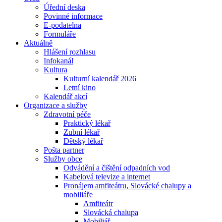
Úřední deska
Povinné informace
E-podatelna
Formuláře
Aktuálně
Hlášení rozhlasu
Infokanál
Kultura
Kulturní kalendář 2026
Letní kino
Kalendář akcí
Organizace a služby
Zdravotní péče
Praktický lékař
Zubní lékař
Dětský lékař
Pošta partner
Služby obce
Odvádění a čištění odpadních vod
Kabelová televize a internet
Pronájem amfiteátru, Slovácké chalupy a
mobiliáře
Amfiteátr
Slovácká chalupa
Mobiliář