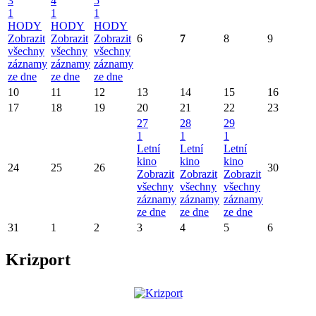
3
4
5
1
1
1
HODY
HODY
HODY
Zobrazit
Zobrazit
Zobrazit
6
7
8
9
všechny
všechny
všechny
záznamy
záznamy
záznamy
ze dne
ze dne
ze dne
10
11
12
13
14
15
16
17
18
19
20
21
22
23
27
28
29
1
1
1
Letní
Letní
Letní
kino
kino
kino
24
25
26
30
Zobrazit
Zobrazit
Zobrazit
všechny
všechny
všechny
záznamy
záznamy
záznamy
ze dne
ze dne
ze dne
31
1
2
3
4
5
6
Krizport