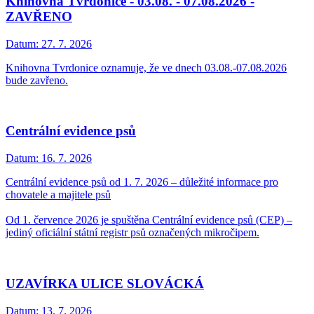
Knihovna Tvrdonice - 03.08. - 07.08.2026 -
ZAVŘENO
Datum:
27. 7. 2026
Knihovna Tvrdonice oznamuje, že ve dnech 03.08.-07.08.2026
bude zavřeno.
Centrální evidence psů
Datum:
16. 7. 2026
Centrální evidence psů od 1. 7. 2026 – důležité informace pro
chovatele a majitele psů
Od 1. července 2026 je spuštěna Centrální evidence psů (CEP) –
jediný oficiální státní registr psů označených mikročipem.
UZAVÍRKA ULICE SLOVÁCKÁ
Datum:
13. 7. 2026