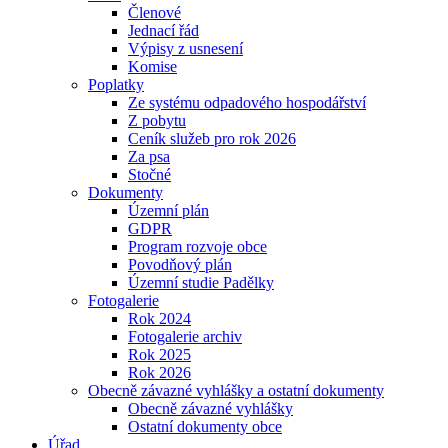
Členové
Jednací řád
Výpisy z usnesení
Komise
Poplatky
Ze systému odpadového hospodářství
Z pobytu
Ceník služeb pro rok 2026
Za psa
Stočné
Dokumenty
Územní plán
GDPR
Program rozvoje obce
Povodňový plán
Územní studie Padělky
Fotogalerie
Rok 2024
Fotogalerie archiv
Rok 2025
Rok 2026
Obecně závazné vyhlášky a ostatní dokumenty
Obecně závazné vyhlášky
Ostatní dokumenty obce
Úřad