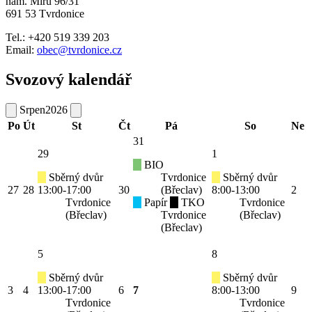
nám. Míru 96/31
691 53 Tvrdonice
Tel.: +420 519 339 203
Email:
obec@tvrdonice.cz
Svozový kalendář
Srpen
2026
Po
Út
St
Čt
Pá
So
Ne
31
29
1
BIO
Sběrný dvůr
Tvrdonice
Sběrný dvůr
27
28
13:00-17:00
30
(Břeclav)
8:00-13:00
2
Tvrdonice
Papír
TKO
Tvrdonice
(Břeclav)
Tvrdonice
(Břeclav)
(Břeclav)
5
8
Sběrný dvůr
Sběrný dvůr
3
4
13:00-17:00
6
7
8:00-13:00
9
Tvrdonice
Tvrdonice