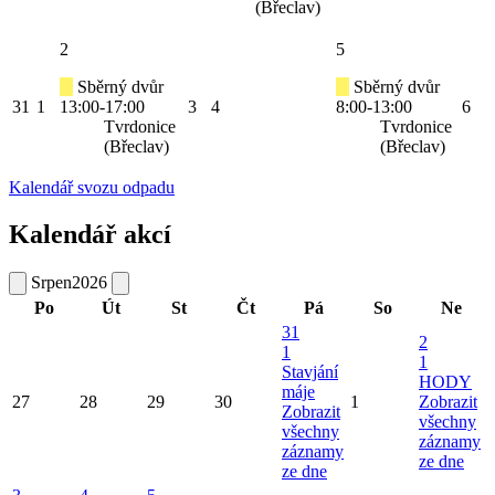
(Břeclav)
2
5
Sběrný dvůr
Sběrný dvůr
31
1
13:00-17:00
3
4
8:00-13:00
6
Tvrdonice
Tvrdonice
(Břeclav)
(Břeclav)
Kalendář svozu odpadu
Kalendář akcí
Srpen
2026
Po
Út
St
Čt
Pá
So
Ne
31
2
1
1
Stavjání
HODY
máje
27
28
29
30
1
Zobrazit
Zobrazit
všechny
všechny
záznamy
záznamy
ze dne
ze dne