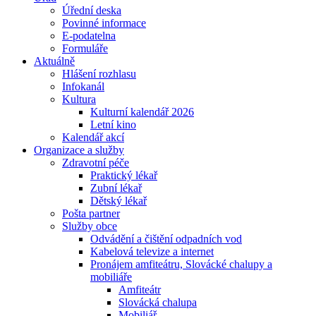
Úřední deska
Povinné informace
E-podatelna
Formuláře
Aktuálně
Hlášení rozhlasu
Infokanál
Kultura
Kulturní kalendář 2026
Letní kino
Kalendář akcí
Organizace a služby
Zdravotní péče
Praktický lékař
Zubní lékař
Dětský lékař
Pošta partner
Služby obce
Odvádění a čištění odpadních vod
Kabelová televize a internet
Pronájem amfiteátru, Slovácké chalupy a
mobiliáře
Amfiteátr
Slovácká chalupa
Mobiliář