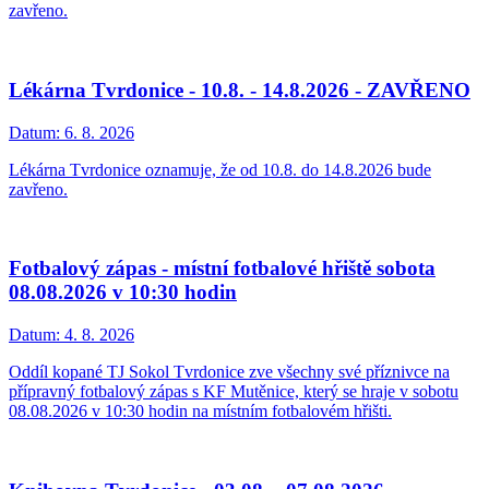
zavřeno.
Lékárna Tvrdonice - 10.8. - 14.8.2026 - ZAVŘENO
Datum:
6. 8. 2026
Lékárna Tvrdonice oznamuje, že od 10.8. do 14.8.2026 bude
zavřeno.
Fotbalový zápas - místní fotbalové hřiště sobota
08.08.2026 v 10:30 hodin
Datum:
4. 8. 2026
Oddíl kopané TJ Sokol Tvrdonice zve všechny své příznivce na
přípravný fotbalový zápas s KF Mutěnice, který se hraje v sobotu
08.08.2026 v 10:30 hodin na místním fotbalovém hřišti.