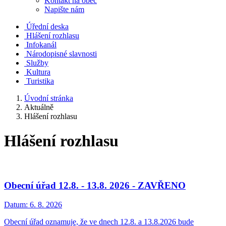
Kontakt na obec
Napište nám
Úřední deska
Hlášení rozhlasu
Infokanál
Národopisné slavnosti
Služby
Kultura
Turistika
Úvodní stránka
Aktuálně
Hlášení rozhlasu
Hlášení rozhlasu
Obecní úřad 12.8. - 13.8. 2026 - ZAVŘENO
Datum:
6. 8. 2026
Obecní úřad oznamuje, že ve dnech 12.8. a 13.8.2026 bude