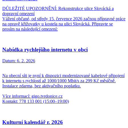
DŮLEŽITÉ UPOZORNĚNÍ: Rekonstrukce ulice Slovácká a
dopravní omezení
Vážení občané, od středy 15. července 2026 začnou přípravné práce
na opravě křižovatky u kostela na ulici Slovácká. Připravte se
prosím na následující omezení:
Nabídka rychlejšího internetu v obci
Datum:
6. 2. 2026
Na obecní síti je nyní k dispozici modernizované kabelové připojení
k internetu s rychlostí až 1000/1000 Mbit/s za 299 Kč měsíčně.
Instalace zdarma, bez aktivačního poplatku.
Více informací: gigo.tvrdonice.cz
Kontakt: 778 133 001 (15:00–19:00)
Kulturní kalendář r. 2026