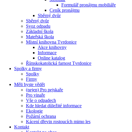
Formulář pronájmu mobiliáře
Ceník pronájmu
Sběrný dvůr
Sběrný dvůr
Svoz odpadu
Základní škola
Mateřská škola
Místní knihovna Tvrdonice
Akce knihovny
Informace
Online katalog
Římskokatolická farnost Tvrdonice
Spolky a firmy
Spolky
Firmy
Měli byste vědět
(nejen) Pro pejskaře
Pro vinaře
Vše o odpadech
Kde hledat důležité informace
Ekologie
Požární ochrana
Kácení dřevin rostoucích mimo les
Kontakt