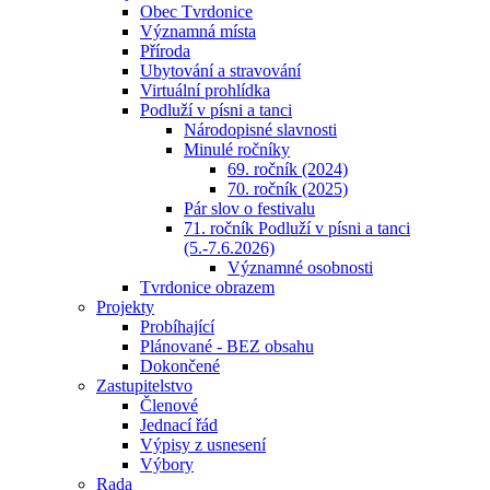
Obec Tvrdonice
Významná místa
Příroda
Ubytování a stravování
Virtuální prohlídka
Podluží v písni a tanci
Národopisné slavnosti
Minulé ročníky
69. ročník (2024)
70. ročník (2025)
Pár slov o festivalu
71. ročník Podluží v písni a tanci
(5.-7.6.2026)
Významné osobnosti
Tvrdonice obrazem
Projekty
Probíhající
Plánované - BEZ obsahu
Dokončené
Zastupitelstvo
Členové
Jednací řád
Výpisy z usnesení
Výbory
Rada