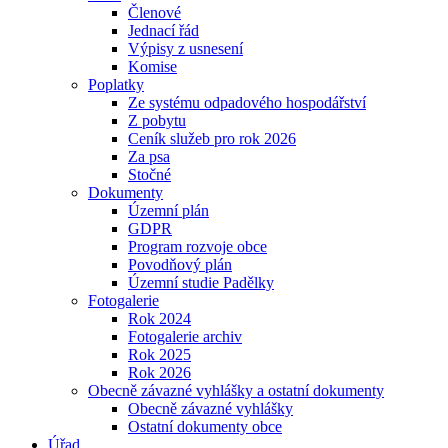
Členové
Jednací řád
Výpisy z usnesení
Komise
Poplatky
Ze systému odpadového hospodářství
Z pobytu
Ceník služeb pro rok 2026
Za psa
Stočné
Dokumenty
Územní plán
GDPR
Program rozvoje obce
Povodňový plán
Územní studie Padělky
Fotogalerie
Rok 2024
Fotogalerie archiv
Rok 2025
Rok 2026
Obecně závazné vyhlášky a ostatní dokumenty
Obecně závazné vyhlášky
Ostatní dokumenty obce
Úřad