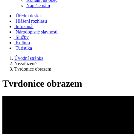
Kontakt na obec
Napište nám
Úřední deska
Hlášení rozhlasu
Infokanál
Národopisné slavnosti
Služby
Kultura
Turistika
Úvodní stránka
Nezařazené
Tvrdonice obrazem
Tvrdonice obrazem