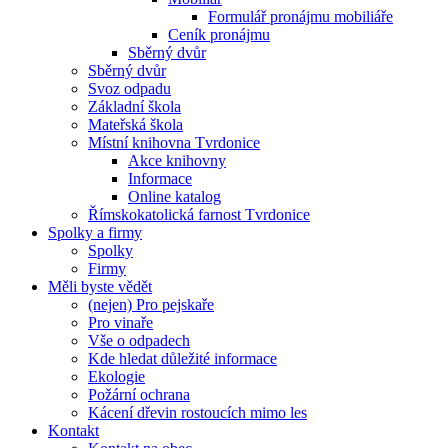
Formulář pronájmu mobiliáře
Ceník pronájmu
Sběrný dvůr
Sběrný dvůr
Svoz odpadu
Základní škola
Mateřská škola
Místní knihovna Tvrdonice
Akce knihovny
Informace
Online katalog
Římskokatolická farnost Tvrdonice
Spolky a firmy
Spolky
Firmy
Měli byste vědět
(nejen) Pro pejskaře
Pro vinaře
Vše o odpadech
Kde hledat důležité informace
Ekologie
Požární ochrana
Kácení dřevin rostoucích mimo les
Kontakt