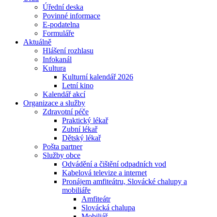
Úřední deska
Povinné informace
E-podatelna
Formuláře
Aktuálně
Hlášení rozhlasu
Infokanál
Kultura
Kulturní kalendář 2026
Letní kino
Kalendář akcí
Organizace a služby
Zdravotní péče
Praktický lékař
Zubní lékař
Dětský lékař
Pošta partner
Služby obce
Odvádění a čištění odpadních vod
Kabelová televize a internet
Pronájem amfiteátru, Slovácké chalupy a
mobiliáře
Amfiteátr
Slovácká chalupa
Mobiliář