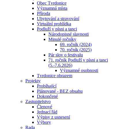
Obec Tvrdonice
Významná místa
Příroda
Ubytování a stravování
Virtuální prohlídka
Podluží v písni a tanci
Národopisné slavnosti
Minulé ročníky
69. ročník (2024)
70. ročník (2025)
Pár slov o festivalu
71. ročník Podluží v písni a tanci
(5.-7.6.2026)
Významné osobnosti
Tvrdonice obrazem
Projekty
Probíhající
Plánované - BEZ obsahu
Dokončené
Zastupitelstvo
Členové
Jednací řád
Výpisy z usnesení
Výbory
Rada