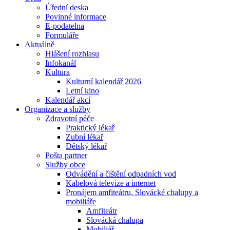
Úřední deska
Povinné informace
E-podatelna
Formuláře
Aktuálně
Hlášení rozhlasu
Infokanál
Kultura
Kulturní kalendář 2026
Letní kino
Kalendář akcí
Organizace a služby
Zdravotní péče
Praktický lékař
Zubní lékař
Dětský lékař
Pošta partner
Služby obce
Odvádění a čištění odpadních vod
Kabelová televize a internet
Pronájem amfiteátru, Slovácké chalupy a
mobiliáře
Amfiteátr
Slovácká chalupa
Mobiliář