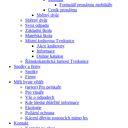
Formulář pronájmu mobiliáře
Ceník pronájmu
Sběrný dvůr
Sběrný dvůr
Svoz odpadu
Základní škola
Mateřská škola
Místní knihovna Tvrdonice
Akce knihovny
Informace
Online katalog
Římskokatolická farnost Tvrdonice
Spolky a firmy
Spolky
Firmy
Měli byste vědět
(nejen) Pro pejskaře
Pro vinaře
Vše o odpadech
Kde hledat důležité informace
Ekologie
Požární ochrana
Kácení dřevin rostoucích mimo les
Kontakt