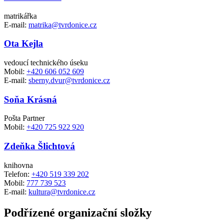
matrikářka
E-mail:
matrika@tvrdonice.cz
Ota Kejla
vedoucí technického úseku
Mobil:
+420 606 052 609
E-mail:
sberny.dvur@tvrdonice.cz
Soňa Krásná
Pošta Partner
Mobil:
+420 725 922 920
Zdeňka Šlichtová
knihovna
Telefon:
+420 519 339 202
Mobil:
777 739 523
E-mail:
kultura@tvrdonice.cz
Podřízené organizační složky