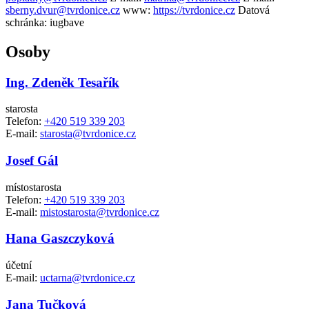
sberny.dvur@tvrdonice.cz
www:
https://tvrdonice.cz
Datová
schránka:
iugbave
Osoby
Ing. Zdeněk Tesařík
starosta
Telefon:
+420 519 339 203
E-mail:
starosta@tvrdonice.cz
Josef Gál
místostarosta
Telefon:
+420 519 339 203
E-mail:
mistostarosta@tvrdonice.cz
Hana Gaszczyková
účetní
E-mail:
uctarna@tvrdonice.cz
Jana Tučková