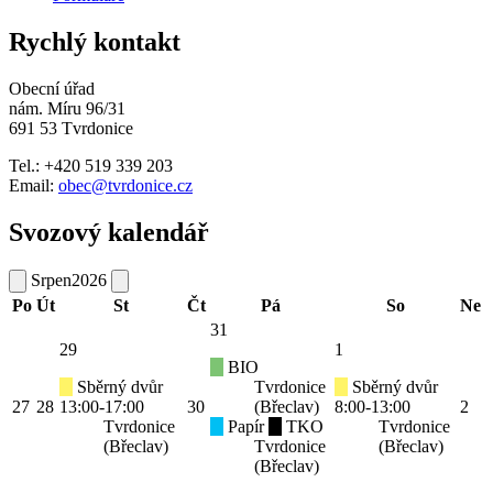
Rychlý kontakt
Obecní úřad
nám. Míru 96/31
691 53 Tvrdonice
Tel.: +420 519 339 203
Email:
obec@tvrdonice.cz
Svozový kalendář
Srpen
2026
Po
Út
St
Čt
Pá
So
Ne
31
29
1
BIO
Sběrný dvůr
Tvrdonice
Sběrný dvůr
27
28
13:00-17:00
30
(Břeclav)
8:00-13:00
2
Tvrdonice
Papír
TKO
Tvrdonice
(Břeclav)
Tvrdonice
(Břeclav)
(Břeclav)