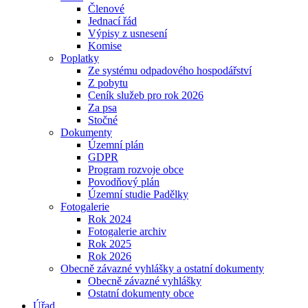
Členové
Jednací řád
Výpisy z usnesení
Komise
Poplatky
Ze systému odpadového hospodářství
Z pobytu
Ceník služeb pro rok 2026
Za psa
Stočné
Dokumenty
Územní plán
GDPR
Program rozvoje obce
Povodňový plán
Územní studie Padělky
Fotogalerie
Rok 2024
Fotogalerie archiv
Rok 2025
Rok 2026
Obecně závazné vyhlášky a ostatní dokumenty
Obecně závazné vyhlášky
Ostatní dokumenty obce
Úřad