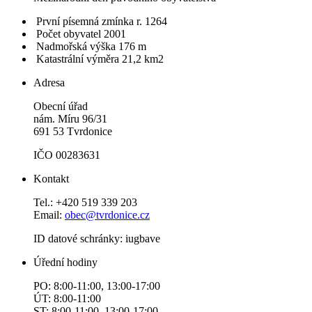
První písemná zmínka r. 1264
Počet obyvatel 2001
Nadmořská výška 176 m
Katastrální výměra 21,2 km2
Adresa
Obecní úřad
nám. Míru 96/31
691 53 Tvrdonice
IČO 00283631
Kontakt
Tel.: +420 519 339 203
Email:
obec@tvrdonice.cz
ID datové schránky: iugbave
Úřední hodiny
PO: 8:00-11:00, 13:00-17:00
ÚT: 8:00-11:00
ST: 8:00-11:00, 13:00-17:00