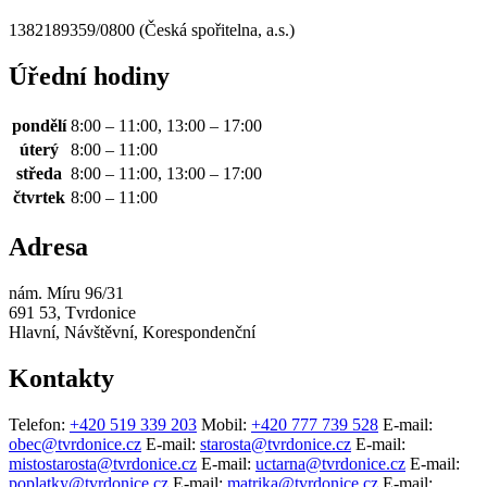
1382189359/0800 (Česká spořitelna, a.s.)
Úřední hodiny
pondělí
8:00 – 11:00, 13:00 – 17:00
úterý
8:00 – 11:00
středa
8:00 – 11:00, 13:00 – 17:00
čtvrtek
8:00 – 11:00
Adresa
nám. Míru 96/31
691 53, Tvrdonice
Hlavní, Návštěvní, Korespondenční
Kontakty
Telefon:
+420 519 339 203
Mobil:
+420 777 739 528
E-mail:
obec@tvrdonice.cz
E-mail:
starosta@tvrdonice.cz
E-mail:
mistostarosta@tvrdonice.cz
E-mail:
uctarna@tvrdonice.cz
E-mail:
poplatky@tvrdonice.cz
E-mail:
matrika@tvrdonice.cz
E-mail: