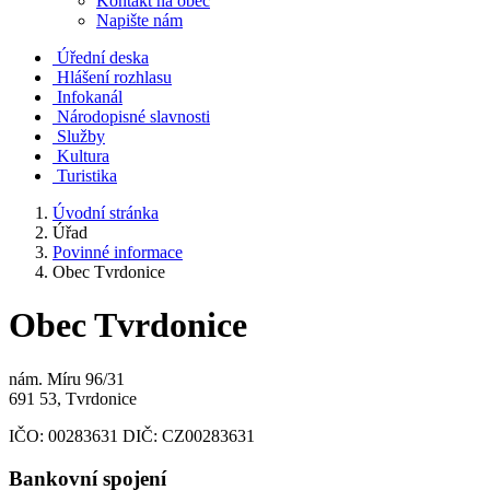
Kontakt na obec
Napište nám
Úřední deska
Hlášení rozhlasu
Infokanál
Národopisné slavnosti
Služby
Kultura
Turistika
Úvodní stránka
Úřad
Povinné informace
Obec Tvrdonice
Obec Tvrdonice
nám. Míru 96/31
691 53, Tvrdonice
IČO:
00283631
DIČ:
CZ00283631
Bankovní spojení