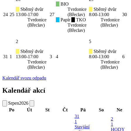
BIO
Sběrný dvůr
Tvrdonice
Sběrný dvůr
24
25
13:00-17:00
27
(Břeclav)
8:00-13:00
30
Tvrdonice
Papír
TKO
Tvrdonice
(Břeclav)
Tvrdonice
(Břeclav)
(Břeclav)
2
5
Sběrný dvůr
Sběrný dvůr
31
1
13:00-17:00
3
4
8:00-13:00
6
Tvrdonice
Tvrdonice
(Břeclav)
(Břeclav)
Kalendář svozu odpadu
Kalendář akcí
Srpen
2026
Po
Út
St
Čt
Pá
So
Ne
31
2
1
1
Stavjání
HODY