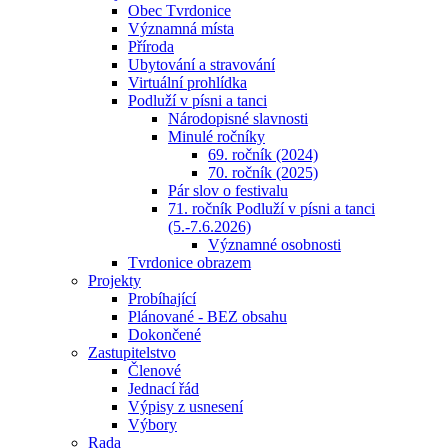
Obec Tvrdonice
Významná místa
Příroda
Ubytování a stravování
Virtuální prohlídka
Podluží v písni a tanci
Národopisné slavnosti
Minulé ročníky
69. ročník (2024)
70. ročník (2025)
Pár slov o festivalu
71. ročník Podluží v písni a tanci
(5.-7.6.2026)
Významné osobnosti
Tvrdonice obrazem
Projekty
Probíhající
Plánované - BEZ obsahu
Dokončené
Zastupitelstvo
Členové
Jednací řád
Výpisy z usnesení
Výbory
Rada