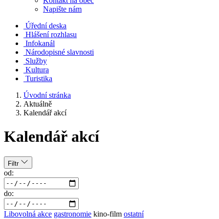
Kontakt na obec
Napište nám
Úřední deska
Hlášení rozhlasu
Infokanál
Národopisné slavnosti
Služby
Kultura
Turistika
Úvodní stránka
Aktuálně
Kalendář akcí
Kalendář akcí
Filtr
od:
do:
Libovolná akce
gastronomie
kino-film
ostatní