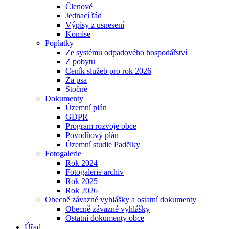
Členové
Jednací řád
Výpisy z usnesení
Komise
Poplatky
Ze systému odpadového hospodářství
Z pobytu
Ceník služeb pro rok 2026
Za psa
Stočné
Dokumenty
Územní plán
GDPR
Program rozvoje obce
Povodňový plán
Územní studie Padělky
Fotogalerie
Rok 2024
Fotogalerie archiv
Rok 2025
Rok 2026
Obecně závazné vyhlášky a ostatní dokumenty
Obecně závazné vyhlášky
Ostatní dokumenty obce
Úřad