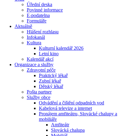
Úřední deska
Povinné informace
E-podatelna
Formuláře
Aktuálně
Hlášení rozhlasu
Infokanál
Kultura
Kulturní kalendář 2026
Letní kino
Kalendář akcí
Organizace a služby
Zdravotní péče
Praktický lékař
Zubní lékař
Dětský lékař
Pošta partner
Služby obce
Odvádění a čištění odpadních vod
Kabelová televize a internet
Pronájem amfiteátru, Slovácké chalupy a
mobiliáře
Amfiteátr
Slovácká chalupa
Mobiliář