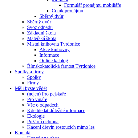
Formulář pronájmu mobiliáře
Ceník pronájmu
Sběrný dvůr
Sběrný dvůr
Svoz odpadu
Základní škola
Mateřská škola
Místní knihovna Tvrdonice
Akce knihovny
Informace
Online katalog
Římskokatolická farnost Tvrdonice
Spolky a firmy
Spolky
Firmy
Měli byste vědět
(nejen) Pro pejskaře
Pro vinaře
Vše o odpadech
Kde hledat důležité informace
Ekologie
Požární ochrana
Kácení dřevin rostoucích mimo les
Kontakt