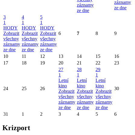
záznamy
záznamy
ze dne
ze dne
3
4
5
1
1
1
HODY
HODY
HODY
Zobrazit
Zobrazit
Zobrazit
6
7
8
9
všechny
všechny
všechny
záznamy
záznamy
záznamy
ze dne
ze dne
ze dne
10
11
12
13
14
15
16
17
18
19
20
21
22
23
27
28
29
1
1
1
Letní
Letní
Letní
kino
kino
kino
24
25
26
30
Zobrazit
Zobrazit
Zobrazit
všechny
všechny
všechny
záznamy
záznamy
záznamy
ze dne
ze dne
ze dne
31
1
2
3
4
5
6
Krizport