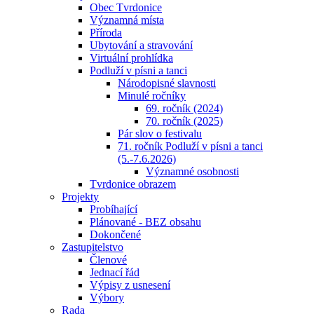
Obec Tvrdonice
Významná místa
Příroda
Ubytování a stravování
Virtuální prohlídka
Podluží v písni a tanci
Národopisné slavnosti
Minulé ročníky
69. ročník (2024)
70. ročník (2025)
Pár slov o festivalu
71. ročník Podluží v písni a tanci
(5.-7.6.2026)
Významné osobnosti
Tvrdonice obrazem
Projekty
Probíhající
Plánované - BEZ obsahu
Dokončené
Zastupitelstvo
Členové
Jednací řád
Výpisy z usnesení
Výbory
Rada