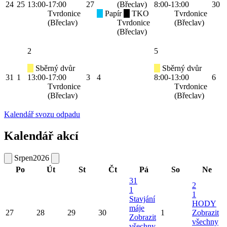
24
25
13:00-17:00
27
(Břeclav)
8:00-13:00
30
Tvrdonice
Papír
TKO
Tvrdonice
(Břeclav)
Tvrdonice
(Břeclav)
(Břeclav)
2
5
Sběrný dvůr
Sběrný dvůr
31
1
13:00-17:00
3
4
8:00-13:00
6
Tvrdonice
Tvrdonice
(Břeclav)
(Břeclav)
Kalendář svozu odpadu
Kalendář akcí
Srpen
2026
Po
Út
St
Čt
Pá
So
Ne
31
2
1
1
Stavjání
HODY
máje
27
28
29
30
1
Zobrazit
Zobrazit
všechny
všechny