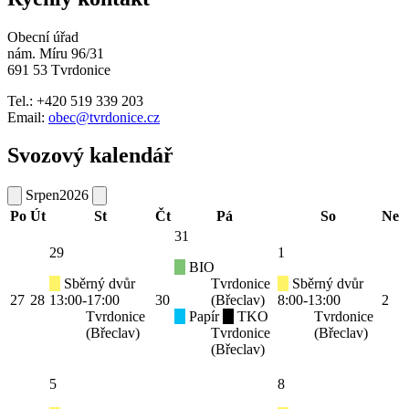
Obecní úřad
nám. Míru 96/31
691 53 Tvrdonice
Tel.: +420 519 339 203
Email:
obec@tvrdonice.cz
Svozový kalendář
Srpen
2026
Po
Út
St
Čt
Pá
So
Ne
31
29
1
BIO
Sběrný dvůr
Tvrdonice
Sběrný dvůr
27
28
13:00-17:00
30
(Břeclav)
8:00-13:00
2
Tvrdonice
Papír
TKO
Tvrdonice
(Břeclav)
Tvrdonice
(Břeclav)
(Břeclav)
5
8