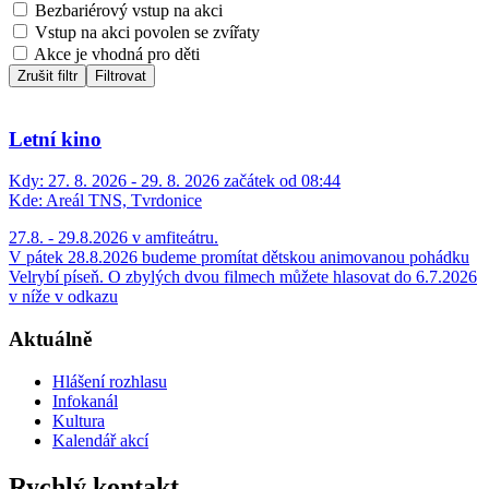
Bezbariérový vstup na akci
Vstup na akci povolen se zvířaty
Akce je vhodná pro děti
Zrušit filtr
Filtrovat
Letní kino
Kdy:
27. 8. 2026 - 29. 8. 2026 začátek od 08:44
Kde:
Areál TNS, Tvrdonice
27.8. - 29.8.2026 v amfiteátru.
V pátek 28.8.2026 budeme promítat dětskou animovanou pohádku
Velrybí píseň. O zbylých dvou filmech můžete hlasovat do 6.7.2026
v níže v odkazu
Aktuálně
Hlášení rozhlasu
Infokanál
Kultura
Kalendář akcí
Rychlý kontakt