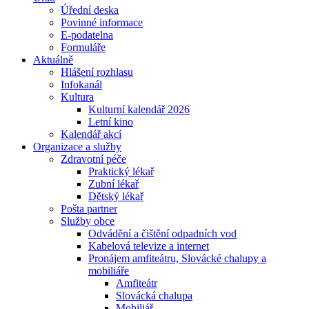
Úřední deska
Povinné informace
E-podatelna
Formuláře
Aktuálně
Hlášení rozhlasu
Infokanál
Kultura
Kulturní kalendář 2026
Letní kino
Kalendář akcí
Organizace a služby
Zdravotní péče
Praktický lékař
Zubní lékař
Dětský lékař
Pošta partner
Služby obce
Odvádění a čištění odpadních vod
Kabelová televize a internet
Pronájem amfiteátru, Slovácké chalupy a
mobiliáře
Amfiteátr
Slovácká chalupa
Mobiliář