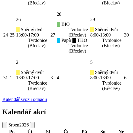
(Břeclav)
(Břeclav)
28
26
29
BIO
Sběrný dvůr
Tvrdonice
Sběrný dvůr
24
25
13:00-17:00
27
(Břeclav)
8:00-13:00
30
Tvrdonice
Papír
TKO
Tvrdonice
(Břeclav)
Tvrdonice
(Břeclav)
(Břeclav)
2
5
Sběrný dvůr
Sběrný dvůr
31
1
13:00-17:00
3
4
8:00-13:00
6
Tvrdonice
Tvrdonice
(Břeclav)
(Břeclav)
Kalendář svozu odpadu
Kalendář akcí
Srpen
2026
Po
Út
St
Čt
Pá
So
Ne