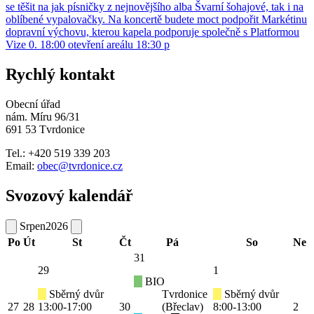
se těšit na jak písničky z nejnovějšího alba Švarní šohajové, tak i na
oblíbené vypalovačky. Na koncertě budete moct podpořit Markétinu
dopravní výchovu, kterou kapela podporuje společně s Platformou
Vize 0. 18:00 otevření areálu 18:30 p
Rychlý kontakt
Obecní úřad
nám. Míru 96/31
691 53 Tvrdonice
Tel.: +420 519 339 203
Email:
obec@tvrdonice.cz
Svozový kalendář
Srpen
2026
Po
Út
St
Čt
Pá
So
Ne
31
29
1
BIO
Sběrný dvůr
Tvrdonice
Sběrný dvůr
27
28
13:00-17:00
30
(Břeclav)
8:00-13:00
2