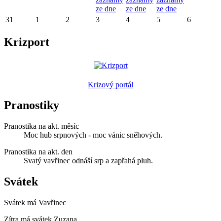
ze dne
ze dne
ze dne
31
1
2
3
4
5
6
Krizport
Krizový portál
Pranostiky
Pranostika na akt. měsíc
Moc hub srpnových - moc vánic sněhových.
Pranostika na akt. den
Svatý vavřinec odnáší srp a zapřahá pluh.
Svátek
Svátek má
Vavřinec
Zítra má svátek
Zuzana