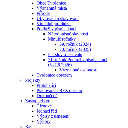
Obec Tvrdonice
Významná místa
Příroda
Ubytování a stravování
Virtuální prohlídka
Podluží v písni a tanci
Národopisné slavnosti
Minulé ročníky
69. ročník (2024)
70. ročník (2025)
Pár slov o festivalu
71. ročník Podluží v písni a tanci
(5.-7.6.2026)
Významné osobnosti
Tvrdonice obrazem
Projekty
Probíhající
Plánované - BEZ obsahu
Dokončené
Zastupitelstvo
Členové
Jednací řád
Výpisy z usnesení
Výbory
Rada