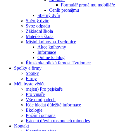
Formulář pronájmu mobiliáře
Ceník pronájmu
Sběrný dvůr
Sběrný dvůr
Svoz odpadu
Základní škola
Mateřská škola
Místní knihovna Tvrdonice
Akce knihovny
Informace
Online katalog
Římskokatolická farnost Tvrdonice
Spolky a firmy
Spolky
Firmy
Měli byste vědět
(nejen) Pro pejskaře
Pro vinaře
Vše o odpadech
Kde hledat důležité informace
Ekologie
Požární ochrana
Kácení dřevin rostoucích mimo les
Kontakt