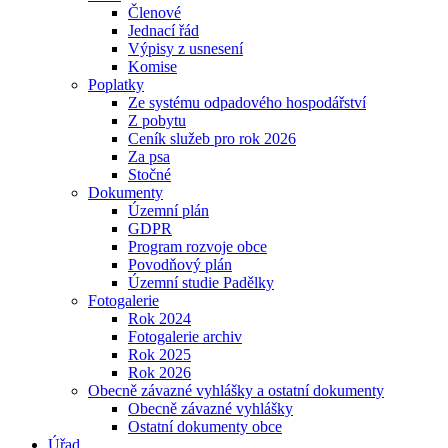
Členové
Jednací řád
Výpisy z usnesení
Komise
Poplatky
Ze systému odpadového hospodářství
Z pobytu
Ceník služeb pro rok 2026
Za psa
Stočné
Dokumenty
Územní plán
GDPR
Program rozvoje obce
Povodňový plán
Územní studie Padělky
Fotogalerie
Rok 2024
Fotogalerie archiv
Rok 2025
Rok 2026
Obecně závazné vyhlášky a ostatní dokumenty
Obecně závazné vyhlášky
Ostatní dokumenty obce
Úřad