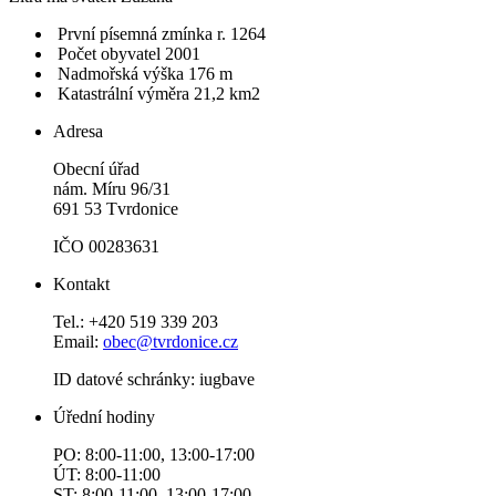
První písemná zmínka r. 1264
Počet obyvatel 2001
Nadmořská výška 176 m
Katastrální výměra 21,2 km2
Adresa
Obecní úřad
nám. Míru 96/31
691 53 Tvrdonice
IČO 00283631
Kontakt
Tel.: +420 519 339 203
Email:
obec@tvrdonice.cz
ID datové schránky: iugbave
Úřední hodiny
PO: 8:00-11:00, 13:00-17:00
ÚT: 8:00-11:00
ST: 8:00-11:00, 13:00-17:00