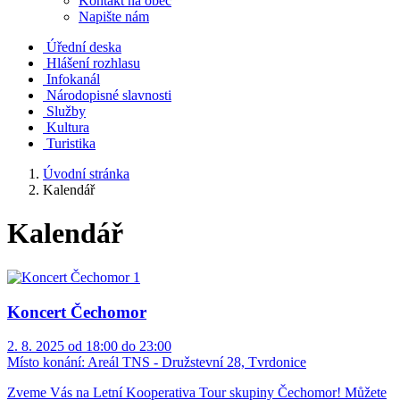
Kontakt na obec
Napište nám
Úřední deska
Hlášení rozhlasu
Infokanál
Národopisné slavnosti
Služby
Kultura
Turistika
Úvodní stránka
Kalendář
Kalendář
Koncert Čechomor
2. 8. 2025 od 18:00 do 23:00
Místo konání:
Areál TNS - Družstevní 28, Tvrdonice
Zveme Vás na Letní Kooperativa Tour skupiny Čechomor! Můžete