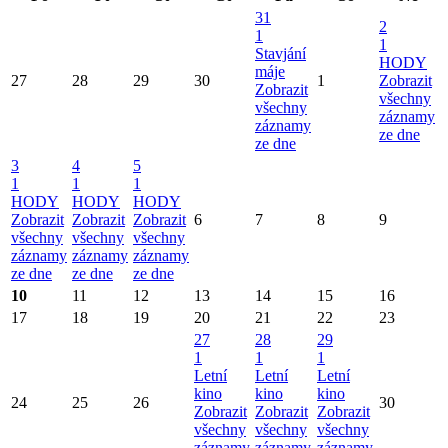
31
2
1
1
Stavjání
HODY
máje
27
28
29
30
1
Zobrazit
Zobrazit
všechny
všechny
záznamy
záznamy
ze dne
ze dne
3
4
5
1
1
1
HODY
HODY
HODY
Zobrazit
Zobrazit
Zobrazit
6
7
8
9
všechny
všechny
všechny
záznamy
záznamy
záznamy
ze dne
ze dne
ze dne
10
11
12
13
14
15
16
17
18
19
20
21
22
23
27
28
29
1
1
1
Letní
Letní
Letní
kino
kino
kino
24
25
26
30
Zobrazit
Zobrazit
Zobrazit
všechny
všechny
všechny
záznamy
záznamy
záznamy